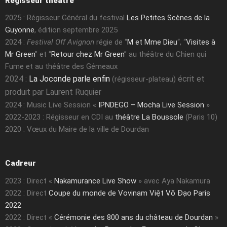
Régisseur théâtre
2025 : Régisseur Général du festival
Les Petites Scènes de la
Guyonne
, édition septembre 2025
2024 :
Festival Off Avignon
régie de “
M et Mme Dieu
“, “
Visites à
Mr Green
” et “
Retour chez Mr Green
” au théâtre du Chien qui
Fume et au théâtre des Gémeaux
2024 :
La Joconde parle enfin
écrit et
(régisseur-plateau)
produit par Laurent Ruquier
2024 : Music Live Session «
IPNDEGO – Mocha Live Session
»
2022-2023 : Régisseur en CDI au
théâtre La Boussole
(Paris 10)
2020 : Vœux du Maire de la ville de Dourdan
Cadreur
2023 : Direct «
Nakamurance Live Show
» avec Aya Nakamura
2022 : Direct
Coupe du monde de Vovinam Việt Võ Đạo Paris
2022
2022 : Direct «
Cérémonie des 800 ans du château de Dourdan
»