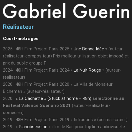
Réalisateur
Court-métrages
2025 : 48H Film Project Paris 2025 «
Une Bonne Idée
» (auteur-
réalisateur-compositeur) Prix meilleur utilisation objet imposé et
prix du public groupe F
2024 : 48H Film Project Paris 2024 «
La Nuit Rouge
» (auteur-
réalisateur)
2020 : 48H Film Project Paris 2020 « La Villa de Monsieur
Bicheman » (auteur-réalisateur)
2020 :
« La Cachette » (Stuck at home – 48h)
sélectionné au
Festival Valence Scénario 2021
(auteur-réalisateur-
comédien)
2019 : 48H Film Project Paris 2019 « Infrasons » (co-réalisateur)
2019 : «
Pianobsession
» film de Bac pour l’option audiovisuelle