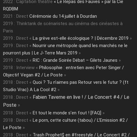
2022 : Captation théâtre
« Le Repas des Fauves » par la Cie
RQDBM
2021 : Direct
Cérémonie du 14 juillet à Dourdan
2019 : Thinktank de scénaristes au cinéma des cinéastes à
Paris
2019 : Direct «
La grève est-elle écologique ? | Décembre 2019
»
2019 : Direct «
Nourrir une métropole quand les marchés ne le
pourront plus | Le J-Terre Mars 2019
»
2019 : Direct «
RIC : Grande Soirée Débat – Gilets Jaunes
»
2018 : Interview «
Philosophie : entretien avec Peter Singer /
Objectif Vegan #2 / Le Poste
»
2018 : Direct «
Quoi ? Tu n’aimes pas Retour vers le futur ? (ft
Studio Vrac) A La Cool #2
»
Fabien Taverne en live ! / Le Concert #4 / Le
2018 : Direct «
Poste
»
2018 : Direct «
Et tout le monde s’en fout ! [FAQ]
»
2018 : Direct «
Le porn, cette culture (tabou) / L’Emission #2 /
Le Poste
»
2018 : Direct «
Trash Prophet$ en #freestyle / Le Concert #2 /